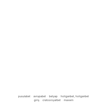
Über uns
Team der Umweltstation
Referent*innen der Umweltstation
Träger der Umweltstation
Mitwirken an der Umweltstation
Qualitätsnetzwerk BNE in Bayern
Orte
Geschäftsstelle der Umweltstation
Jugendbildungshaus
Netzwerke
Netzwerk Umweltstation Ingolstadt
Runder Tisch BNE an weiterführenden
Schulen
Beteiligungen und Kooperationen
Aktuelle News
pusulabet
·
avrupabet
·
betyap
·
holiganbet, holiganbet
giriş
·
cratosroyalbet
·
maxwin