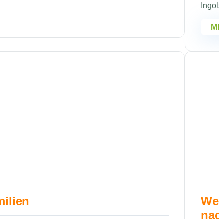
Ingol
M
milien
Wei
na