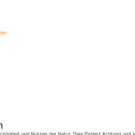
len
n
 Schönheit und Nutzen der Natur. Dies fördert Achtung un