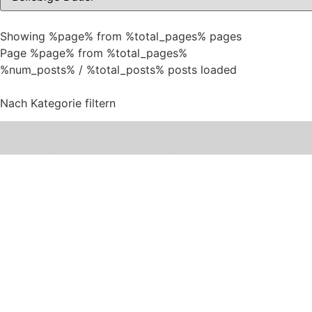
Showing %page% from %total_pages% pages
Page %page% from %total_pages%
%num_posts% / %total_posts% posts loaded
Nach Kategorie filtern
Achtsamkeit
Boden
Energie
Erlebnispädagogik
Ernährung
Exp
nachhaltiger Lebensstil
Nachhaltigkeit
Natur erleben
Naturer
Planspiel „Wasser ist für alle da!?
Wie geht eine Gemeinde eigentlich damit um, wenn plötzlic
Mehr erfahren
Mit 17 Zielen durch die Stadt
Die Agenda 2030 mit ihren 17 Zielen für nachhaltige Entwi
Mehr erfahren
Wasser kreativ erleben
Wahrnehmung der Erscheinungsformen von Wasser, Farben 