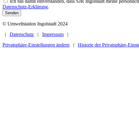
Ich bin damit einverstanden, dass SJR Ingolstadt meine persönli
Datenschutz-Erklärung
.
Senden
© Umweltstation Ingolstadt 2024
|
Datenschutz
|
Impressum
|
Privatsphäre-Einstellungen ändern
|
Historie der Privatsphäre-Einst
Home
Angebote
Bildungsangebote
Angebote für Schulen
Angebote für Kitas
Angebote für Gruppen
Wasserschule
Bildungsangebote von Partner*innen
Verleih und digital
Unser Jahresprogramm
Veranstaltungskalender
Kids.Natur.Stadt.
Gemeinsam.Natur.Stadt.
Projekte und Ausstellungen
Fortbildungen