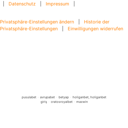
|
Datenschutz
|
Impressum
|
Privatsphäre-Einstellungen ändern
|
Historie der
Privatsphäre-Einstellungen
|
Einwilligungen widerrufen
Home
Angebote
Über uns
pusulabet
·
avrupabet
·
betyap
·
holiganbet, holiganbet
giriş
·
cratosroyalbet
·
maxwin