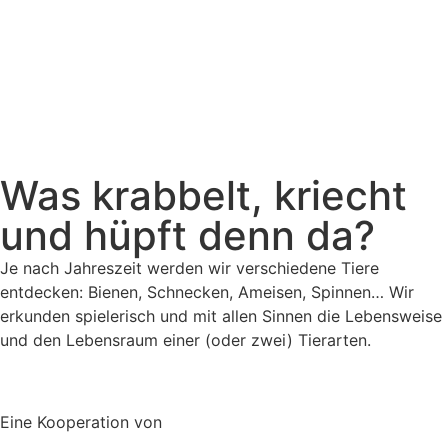
Was krabbelt, kriecht
und hüpft denn da?
Je nach Jahreszeit werden wir verschiedene Tiere
entdecken: Bienen, Schnecken, Ameisen, Spinnen… Wir
erkunden spielerisch und mit allen Sinnen die Lebensweise
und den Lebensraum einer (oder zwei) Tierarten.
Eine Kooperation von