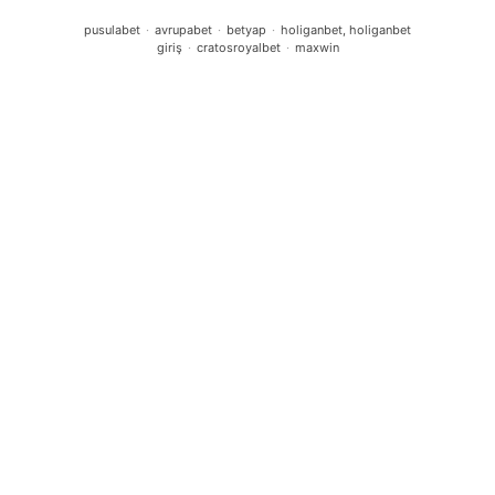
pusulabet
·
avrupabet
·
betyap
·
holiganbet, holiganbet
giriş
·
cratosroyalbet
·
maxwin