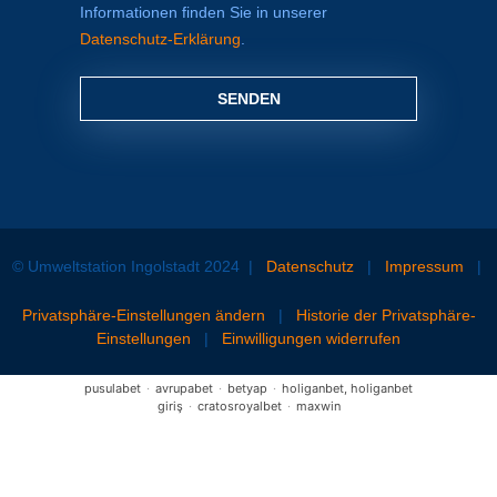
Informationen finden Sie in unserer
Datenschutz-Erklärung
.
SENDEN
© Umweltstation Ingolstadt 2024
|
Datenschutz
|
Impressum
|
Privatsphäre-Einstellungen ändern
|
Historie der Privatsphäre-
Einstellungen
|
Einwilligungen widerrufen
pusulabet
·
avrupabet
·
betyap
·
holiganbet, holiganbet
giriş
·
cratosroyalbet
·
maxwin