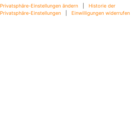
Privatsphäre-Einstellungen ändern
|
Historie der
Privatsphäre-Einstellungen
|
Einwilligungen widerrufen
Home
Angebote
Bildungsangebote
Angebote für Schulen
Angebote für Kitas
Angebote für Gruppen
Wasserschule
Bildungsangebote von Partner*innen
Verleih und digital
Unser Jahresprogramm
Veranstaltungskalender
Kids.Natur.Stadt.
Gemeinsam.Natur.Stadt.
Projekte und Ausstellungen