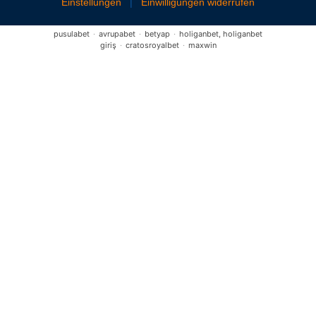
Einstellungen
|
Einwilligungen widerrufen
pusulabet
·
avrupabet
·
betyap
·
holiganbet, holiganbet
giriş
·
cratosroyalbet
·
maxwin