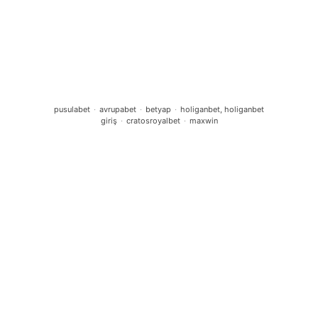
Home
Angebote
Über uns
pusulabet
·
avrupabet
·
betyap
·
holiganbet, holiganbet
giriş
·
cratosroyalbet
·
maxwin