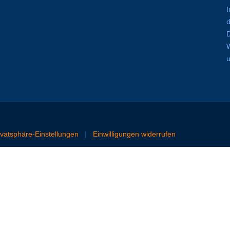
I
W
rivatsphäre-Einstellungen
|
Einwilligungen widerrufen