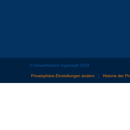
© Umweltstation Ingolstadt 2024
Privatsphäre-Einstellungen ändern
|
Historie der P