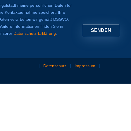
ngolstadt meine persönlichen Daten für
die Kontaktaufnahme speichert. Ihre
Daten verarbeiten wir gemäß DSGVO.
eitere Informationen finden Sie in
SENDEN
unserer
Datenschutz-Erklärung
.
|
Datenschutz
|
Impressum
|