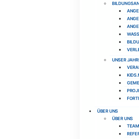
BILDUNGSA
ANGE
ANGE
ANGE
WASS
BILD
VERLE
UNSER JAH
VERA
KIDS
GEME
PROJ
FORT
ÜBER UNS
ÜBER UNS
TEAM
REFE