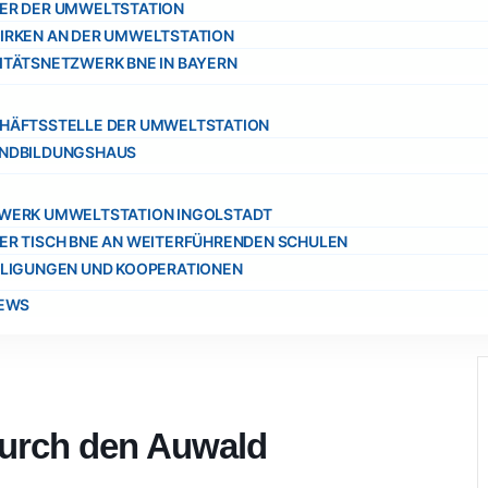
ER DER UMWELTSTATION
IRKEN AN DER UMWELTSTATION
ITÄTSNETZWERK BNE IN BAYERN
HÄFTSSTELLE DER UMWELTSTATION
NDBILDUNGSHAUS
WERK UMWELTSTATION INGOLSTADT
ER TISCH BNE AN WEITERFÜHRENDEN SCHULEN
ILIGUNGEN UND KOOPERATIONEN
NEWS
durch den Auwald