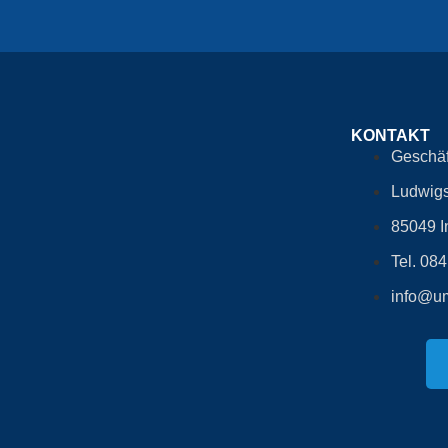
KONTAKT
Geschäf
Ludwigs
85049 I
Tel. 08
info@um