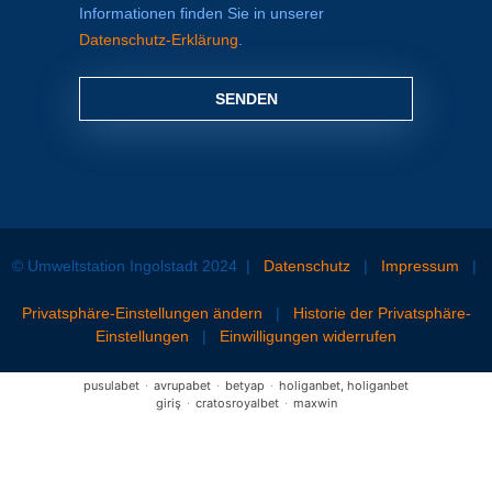
Informationen finden Sie in unserer
Datenschutz-Erklärung
.
SENDEN
© Umweltstation Ingolstadt 2024
|
Datenschutz
|
Impressum
|
Privatsphäre-Einstellungen ändern
|
Historie der Privatsphäre-
Einstellungen
|
Einwilligungen widerrufen
pusulabet
·
avrupabet
·
betyap
·
holiganbet, holiganbet
giriş
·
cratosroyalbet
·
maxwin