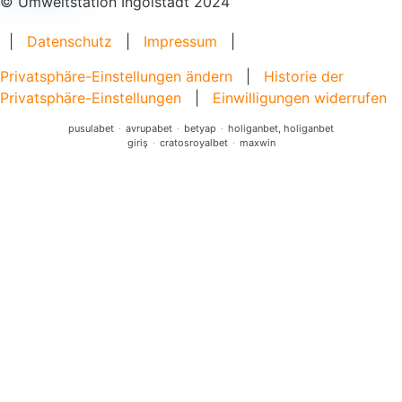
© Umweltstation Ingolstadt 2024
|
Datenschutz
|
Impressum
|
Privatsphäre-Einstellungen ändern
|
Historie der
Privatsphäre-Einstellungen
|
Einwilligungen widerrufen
pusulabet
·
avrupabet
·
betyap
·
holiganbet, holiganbet
giriş
·
cratosroyalbet
·
maxwin