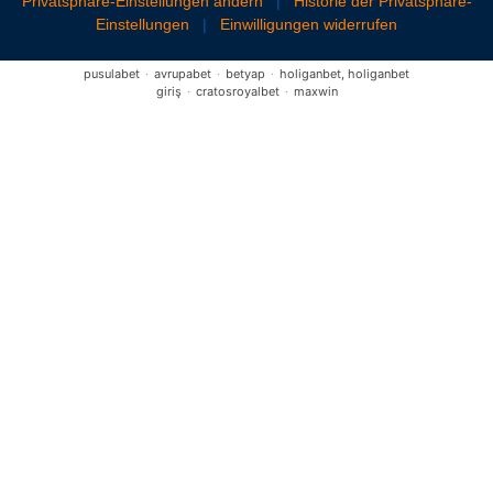
Privatsphäre-Einstellungen ändern
|
Historie der Privatsphäre-
Einstellungen
|
Einwilligungen widerrufen
pusulabet
·
avrupabet
·
betyap
·
holiganbet, holiganbet
giriş
·
cratosroyalbet
·
maxwin