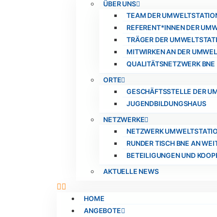
ÜBER UNS
TEAM DER UMWELTSTATIO
REFERENT*INNEN DER UM
TRÄGER DER UMWELTSTAT
MITWIRKEN AN DER UMWEL
QUALITÄTSNETZWERK BNE 
ORTE
GESCHÄFTSSTELLE DER U
JUGENDBILDUNGSHAUS
NETZWERKE
NETZWERK UMWELTSTATIO
RUNDER TISCH BNE AN WE
BETEILIGUNGEN UND KOOP
AKTUELLE NEWS
HOME
ANGEBOTE