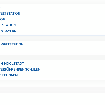
N
WELTSTATION
ION
TSTATION
IN BAYERN
MWELTSTATION
N INGOLSTADT
ITERFÜHRENDEN SCHULEN
ERATIONEN