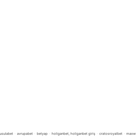
eltstation
en der Umweltstation
mweltstation
 der Umweltstation
zwerk BNE in Bayern
lle der Umweltstation
ngshaus
eltstation Ingolstadt
 BNE an weiterführenden Schulen
n und Kooperationen
usulabet
·
avrupabet
·
betyap
·
holiganbet, holiganbet giriş
·
cratosroyalbet
·
maxw