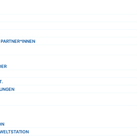
 PARTNER*INNEN
DER
T.
LUNGEN
ON
MWELTSTATION