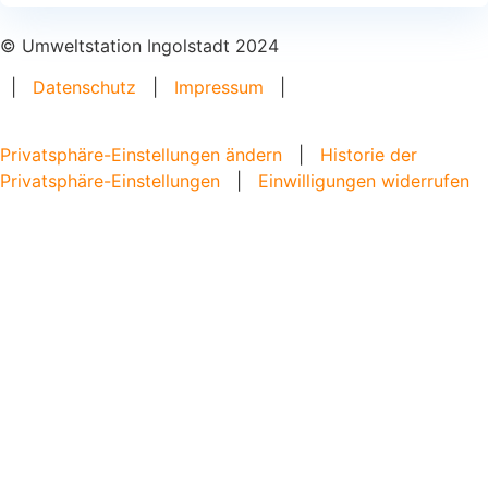
© Umweltstation Ingolstadt 2024
|
Datenschutz
|
Impressum
|
Privatsphäre-Einstellungen ändern
|
Historie der
Privatsphäre-Einstellungen
|
Einwilligungen widerrufen
Home
Angebote
Bildungsangebote
Angebote für Schulen
Angebote für Kitas
Angebote für Gruppen
Wasserschule
Bildungsangebote von Partner*innen
Verleih und digital