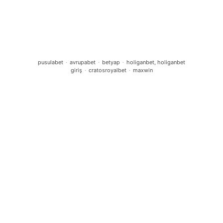
Runder Tisch BNE an weiterführenden
Schulen
Beteiligungen und Kooperationen
Aktuelle News
pusulabet
·
avrupabet
·
betyap
·
holiganbet, holiganbet
giriş
·
cratosroyalbet
·
maxwin